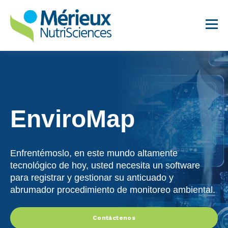
EnviroMap
Análisis para Lácteos
Suplementos Dietéticos
Enfrentémoslo, en este mundo altamente
tecnológico de hoy, usted necesita un software
Servicios para
para registrar y gestionar su anticuado y
Establecimientos de
abrumador procedimiento de monitoreo ambiental.
Alimentos
Análisis para Alimentos
Contáctenos
Innovadores