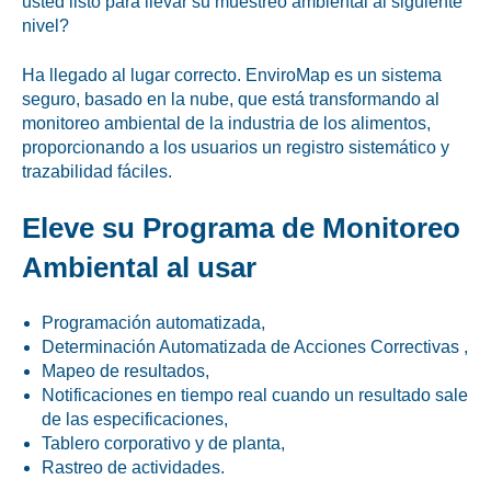
usted listo para llevar su muestreo ambiental al siguiente
Adecuación al mercado
nivel?
Desarrollo de productos
Ha llegado al lugar correcto. EnviroMap es un sistema
Negocio sustentable
seguro, basado en la nube, que está transformando al
monitoreo ambiental de la industria de los alimentos,
Producción
proporcionando a los usuarios un registro sistemático y
trazabilidad fáciles.
Suministro
Eleve su Programa de Monitoreo
Gestión de calidad
Ambiental al usar
Programación automatizada,
Acerca de nosotros
Determinación Automatizada de Acciones Correctivas ,
Mapeo de resultados,
Carreras
Notificaciones en tiempo real cuando un resultado sale
de las especificaciones,
Certificados ISO
Tablero corporativo y de planta,
Noticias
Rastreo de actividades.