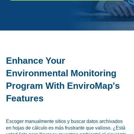
Alimento Para Mascotas
Análisis Microbiológicos
Análisis Químicos
Enhance Your
Auditorías y
Certificaciones
Environmental Monitoring
Consultoría y Etiquetado
Program With EnviroMap's
Herramientas Digitales
Features
Investigación y Sensorial
Escoger manualmente sitios y buscar datos archivados
en hojas de cálculo es más frustrante que valioso. ¿Está