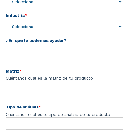
Adecuación al mercado
Desarrollo de productos
Industria
*
Negocio sustentable
Producción
¿En qué lo podemos ayudar?
Suministro
Gestión de calidad
Matriz
*
Cuéntanos cual es la matriz de tu producto
Acerca de nosotros
Carreras
Tipo de análisis
*
Certificados ISO
Cuéntanos cual es el tipo de análisis de tu producto
Noticias