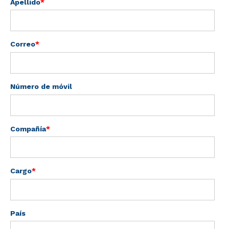
Apellido
*
Alimento Para Mascotas
Correo
*
Análisis Microbiológicos
Número de móvil
Análisis Químicos
Auditorías y
Certificaciones
Compañía
*
Consultoría y Etiquetado
Herramientas Digitales
Cargo
*
Investigación y Sensorial
País