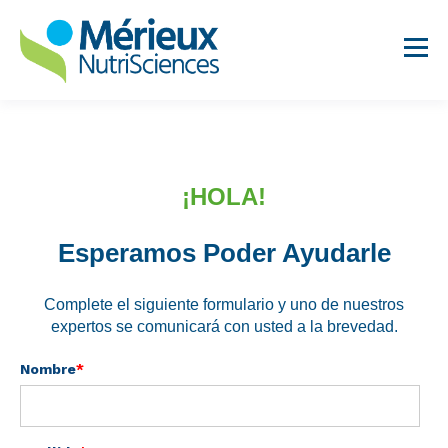
¡HOLA!
Esperamos Poder Ayudarle
Análisis para Lácteos
Suplementos Dietéticos
Complete el siguiente formulario y uno de nuestros
expertos se comunicará con usted a la brevedad.
Servicios para
Establecimientos de
Nombre
*
Alimentos
Análisis para Alimentos
Innovadores