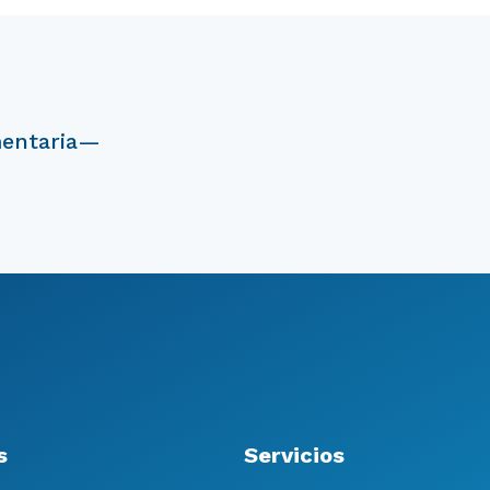
mentaria—
s
Servicios