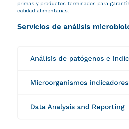
primas y productos terminados para garantiz
calidad alimentarias.
Servicios de análisis microbio
Análisis de patógenos e indi
Nuestra amplia gama de métodos de d
microbiológica te permite garantizar la
Microorganismos indicadores
productos alimenticios, asegurándote 
libres de agentes patógenos.
Data Analysis and Reporting
Listeria monocytogenes
Mesófilos aerobios
Our scientists and statisticians will h
Salmonella spp.
Bactericas acidófilas
raw data into valuable insights, interpr