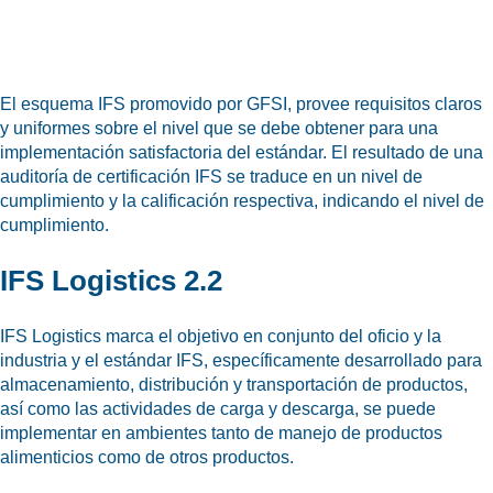
Adecuación al mercado
Desarrollo de productos
Negocio sustentable
El esquema IFS promovido por GFSI, provee requisitos claros
y uniformes sobre el nivel que se debe obtener para una
Producción
implementación satisfactoria del estándar. El resultado de una
auditoría de certificación IFS se traduce en un nivel de
Suministro
cumplimiento y la calificación respectiva, indicando el nivel de
Gestión de calidad
cumplimiento.
IFS Logistics 2.2
IFS Logistics marca el objetivo en conjunto del oficio y la
Acerca de nosotros
industria y el estándar IFS, específicamente desarrollado para
Carreras
almacenamiento, distribución y transportación de productos,
así como las actividades de carga y descarga, se puede
Certificados ISO
implementar en ambientes tanto de manejo de productos
alimenticios como de otros productos.
Noticias