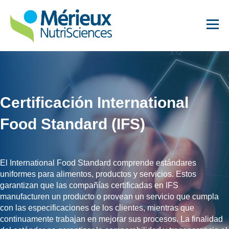
Certificación International
Food Standard (IFS)
Análisis para Lácteos
Suplementos Dietéticos
El International Food Standard comprende estándares
Servicios para
uniformes para alimentos, productos y servicios. Estos
Establecimientos de
garantizan que las compañías certificadas en IFS
Alimentos
manufacturen un producto o provean un servicio que cumpla
con las especificaciones de los clientes, mientras que
Análisis para Alimentos
continuamente trabajan en mejorar sus procesos. La finalidad
Innovadores