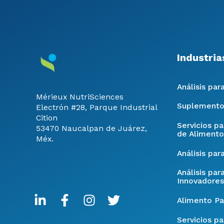
Industria
Análisis par
Mérieux NutriSciences
Suplemento
Electrón #28, Parque Industrial
Cition
Servicios p
53470 Naucalpan de Juárez,
de Alimento
Méx.
Análisis par
Análisis par
Innovadores
Alimento Pa
Servicios pa