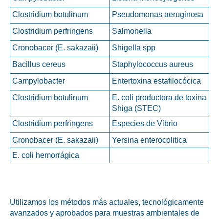
Adecuación al mercado
Clostridium botulinum
Pseudomonas aeruginosa
Desarrollo de productos
Clostridium perfringens
Salmonella
Negocio sustentable
Cronobacer (E. sakazaii)
Shigella spp
Producción
Bacillus cereus
Staphylococcus aureus
Suministro
Campylobacter
Entertoxina estafilocócica
Clostridium botulinum
E. coli productora de toxina
Gestión de calidad
Shiga (STEC)
Clostridium perfringens
Especies de Vibrio
Cronobacer (E. sakazaii)
Yersina enterocolitica
Acerca de nosotros
E. coli hemorrágica
Carreras
Certificados ISO
Utilizamos los métodos más actuales, tecnológicamente
Noticias
avanzados y aprobados para muestras ambientales de