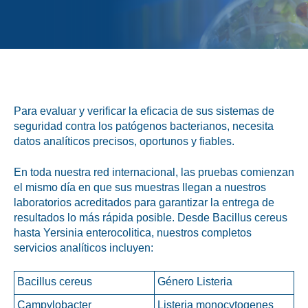
Alimento Para Mascotas
Análisis Microbiológicos
Para evaluar y verificar la eficacia de sus sistemas de
Análisis Químicos
seguridad contra los patógenos bacterianos, necesita
datos analíticos precisos, oportunos y fiables.
Auditorías y
Certificaciones
En toda nuestra red internacional, las pruebas comienzan
Consultoría y Etiquetado
el mismo día en que sus muestras llegan a nuestros
laboratorios acreditados para garantizar la entrega de
Herramientas Digitales
resultados lo más rápida posible. Desde Bacillus cereus
hasta Yersinia enterocolitica, nuestros completos
Investigación y Sensorial
servicios analíticos incluyen:
Bacillus cereus
Género Listeria
Campylobacter
Listeria monocytogenes