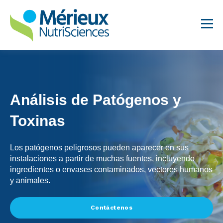
Análisis de Patógenos y
Toxinas
Análisis para Lácteos
Los patógenos peligrosos pueden aparecer en sus
Suplementos Dietéticos
instalaciones a partir de muchas fuentes, incluyendo
Servicios para
ingredientes o envases contaminados, vectores humanos
Establecimientos de
y animales.
Alimentos
Análisis para Alimentos
Contáctenos
Innovadores